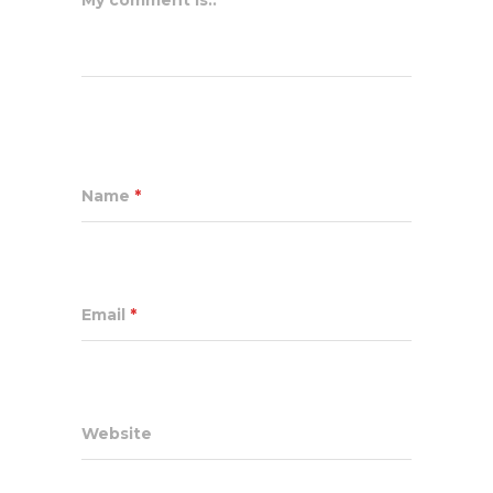
My comment is..
Name
*
Email
*
Website